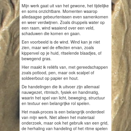
Mijn werk gaat uit van het gewone, het tijdelijke
en soms onzichtbare. Momenten waarop
alledaagse gebeurtenissen even samenkomen
en weer verdwijnen. Zoals druppels water op
een raam, wind waaiend over een veld,
schaduwen die komen en gaan.
Een voorbeeld is de wind. Wind kan je niet
zien, maar wel de effecten ervan, zoals
kippenvel op je huid, ritselende blaadjes, of
bewegend gras.
Hier maakt ik reliëfs van, met gereedschappen
zoals potlood, pen, maar ook scalpel of
soldeerbout op papier en hout.
De handelingen die ik uitvoer zijn allemaal
nauwgezet, ritmisch, fysiek en handmatig,
waarin het spel van licht, beweging, structuur
en textuur een belangrijke rol spelen.
Het maak-proces is een belangrijk onderdeel
van mijn werk. Niet alleen het materiaal
onderzoek, maar ook het gebruik van een grid,
de herhaling van handeling of het ritme spelen