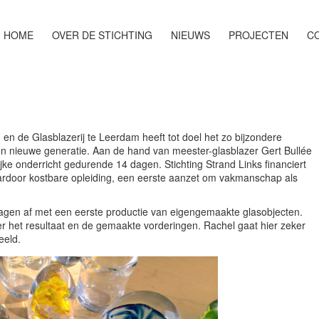
HOME
OVER DE STICHTING
NIEUWS
PROJECTEN
CO
en de Glasblazerij te Leerdam heeft tot doel het zo bijzondere
n nieuwe generatie. Aan de hand van meester-glasblazer Gert Bullée
ke onderricht gedurende 14 dagen. Stichting Strand Links financiert
ardoor kostbare opleiding, een eerste aanzet om vakmanschap als
agen af met een eerste productie van eigengemaakte glasobjecten.
er het resultaat en de gemaakte vorderingen. Rachel gaat hier zeker
eeld.