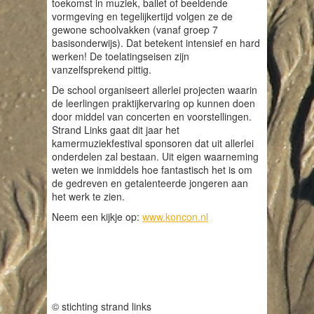
toekomst in muziek, ballet of beeldende
vormgeving en tegelijkertijd volgen ze de
gewone schoolvakken (vanaf groep 7
basisonderwijs). Dat betekent intensief en hard
werken! De toelatingseisen zijn
vanzelfsprekend pittig.
De school organiseert allerlei projecten waarin
de leerlingen praktijkervaring op kunnen doen
door middel van concerten en voorstellingen.
Strand Links gaat dit jaar het
kamermuziekfestival sponsoren dat uit allerlei
onderdelen zal bestaan. Uit eigen waarneming
weten we inmiddels hoe fantastisch het is om
de gedreven en getalenteerde jongeren aan
het werk te zien.
Neem een kijkje op:
www.koncon.nl
© stichting strand links