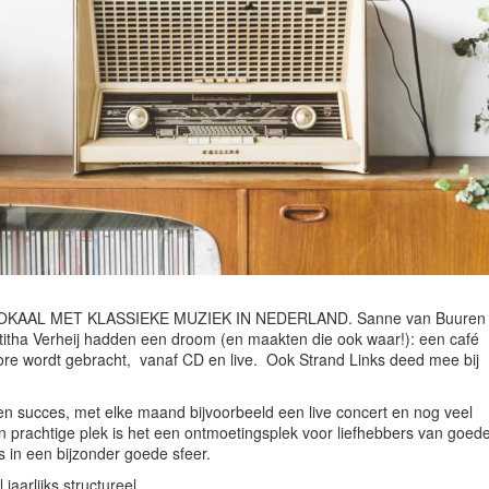
LOKAAL MET KLASSIEKE MUZIEK IN NEDERLAND. Sanne van Buuren
ltitha Verheij hadden een droom (en maakten die ook waar!): een café
hore wordt gebracht, vanaf CD en live. Ook Strand Links deed mee bij
n succes, met elke maand bijvoorbeeld een live concert en nog veel
en prachtige plek is het een ontmoetingsplek voor liefhebbers van goed
 in een bijzonder goede sfeer.
aarlijks structureel.