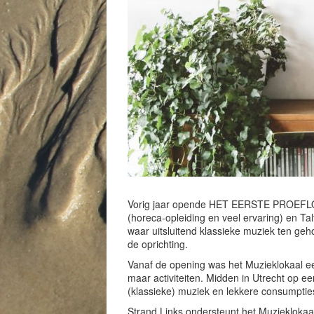
Vorig jaar opende HET EERSTE PROEF
(horeca-opleiding en veel ervaring) en Ta
waar uitsluitend klassieke muziek ten ge
de oprichting.
Vanaf de opening was het Muzieklokaal ee
maar activiteiten. Midden in Utrecht op e
(klassieke) muziek en lekkere consumpties
Strand Links ondersteunt het Muzieklokaal j